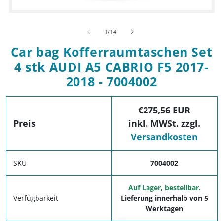
Medien 1 in Modal öffnen
von
1
/
14
Car bag Kofferraumtaschen Set
4 stk AUDI A5 CABRIO F5 2017-
2018 - 7004002
€275,56 EUR
Preis
inkl. MWSt. zzgl.
Versandkosten
SKU
7004002
Auf Lager, bestellbar.
Verfügbarkeit
Lieferung innerhalb von 5
Werktagen