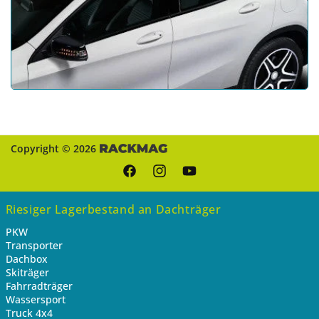
Copyright © 2026
Facebook
Instagram
YouTube
Riesiger Lagerbestand an Dachträger
PKW
Transporter
Dachbox
Skiträger
Fahrradträger
Wassersport
Truck 4x4