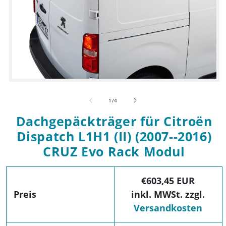
Medien 1 in Modal öffnen
von
1
/
4
Dachgepäckträger für Citroën
Dispatch L1H1 (II) (2007--2016)
CRUZ Evo Rack Modul
€603,45 EUR
Preis
inkl. MWSt. zzgl.
Versandkosten