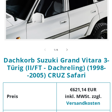
Medien 1 in Modal öffnen
von
1
/
4
Dachkorb Suzuki Grand Vitara 3-
Türig (II/FT - Dachreling) (1998-
-2005) CRUZ Safari
€621,14 EUR
Preis
inkl. MWSt. zzgl.
Versandkosten