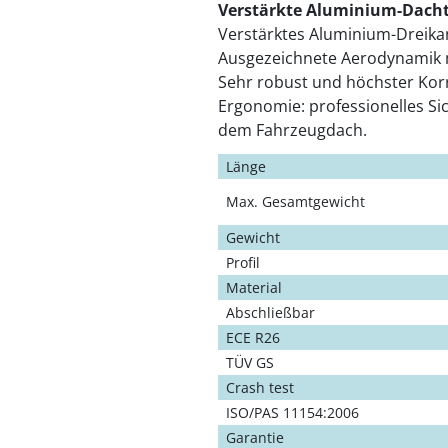
Verstärkte Aluminium-Dachtr
Verstärktes Aluminium-Dreikan
Ausgezeichnete Aerodynamik m
Sehr robust und höchster Kor
Ergonomie: professionelles Si
dem Fahrzeugdach.
Länge
Max. Gesamtgewicht
Gewicht
Profil
Material
Abschließbar
ECE R26
TÜV GS
Crash test
ISO/PAS 11154:2006
Garantie