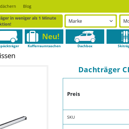
odächern
Blog
äger in weniger als 1 Minute
ktion!
Neu!
päckträger
Kofferraumtaschen
Dachbox
Skiträ
issen
Dachträger C
Preis
SKU