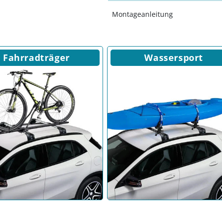
Montageanleitung
Fahrradträger
Wassersport