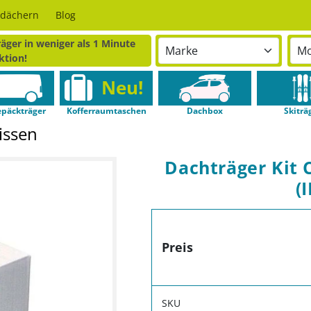
odächern
Blog
äger in weniger als 1 Minute
ktion!
Neu!
päckträger
Kofferraumtaschen
Dachbox
Skiträ
issen
Dachträger Kit 
(I
Preis
SKU