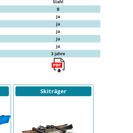
Stahl
B
Ja
Ja
Ja
Ja
Ja
3 jahre
Skiträger