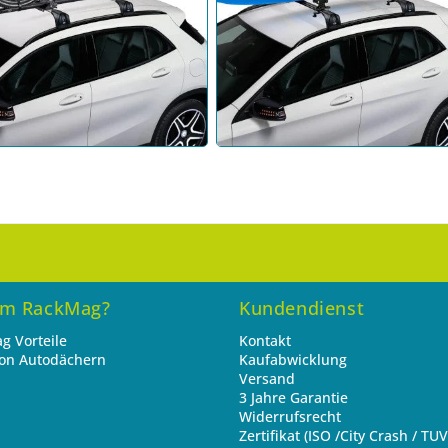
m RackMag?
Kundendienst
g Vorteile
Kontakt
von Autodächern
Kaufabwicklung
Versand
3 Jahre Garantie
Widerrufsrecht
Zertifikat (ISO /City Crash / TUV