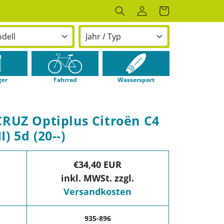
Einloggen
Warenkorb
ger
Fahrrad
Wassersport
CRUZ Optiplus Citroën C4
II) 5d (20--)
€34,40 EUR
inkl. MWSt. zzgl.
Versandkosten
935-896