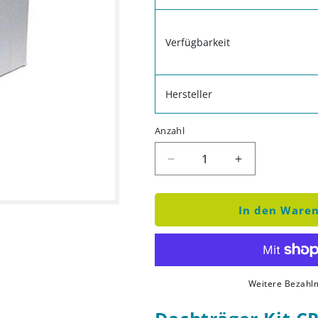
Verfügbarkeit
Hersteller
Anzahl
Verringere die Menge für 
Erhöhe die Me
In den Waren
Weitere Bezahlm