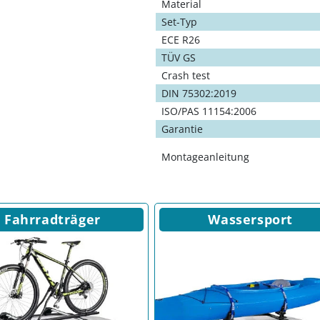
Material
Set-Typ
ECE R26
TÜV GS
Crash test
DIN 75302:2019
ISO/PAS 11154:2006
Garantie
Montageanleitung
Fahrradträger
Wassersport