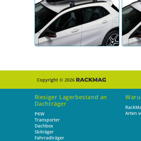
Copyright © 2026
Riesiger Lagerbestand an
Waru
Dachträger
RackMa
Arten 
PKW
Transporter
Dachbox
Skiträger
Fahrradträger