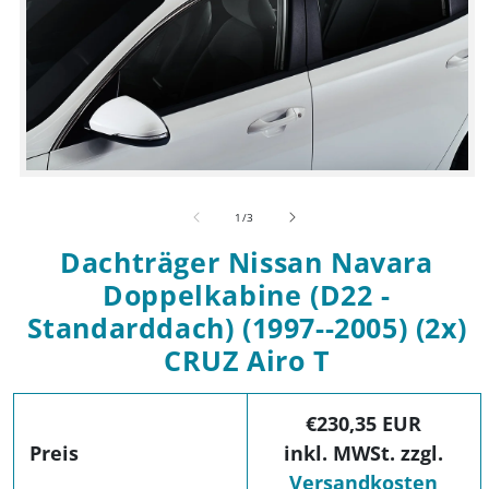
Medien 1 in Modal öffnen
von
1
/
3
Dachträger Nissan Navara
Doppelkabine (D22 -
Standarddach) (1997--2005) (2x)
CRUZ Airo T
€230,35 EUR
Preis
inkl. MWSt. zzgl.
Versandkosten