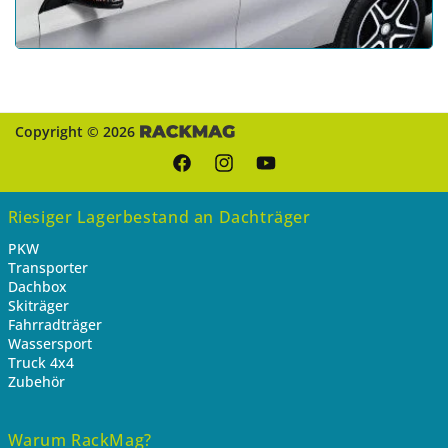
Copyright © 2026
Facebook
Instagram
YouTube
Riesiger Lagerbestand an Dachträger
PKW
Transporter
Dachbox
Skiträger
Fahrradträger
Wassersport
Truck 4x4
Zubehör
Warum RackMag?