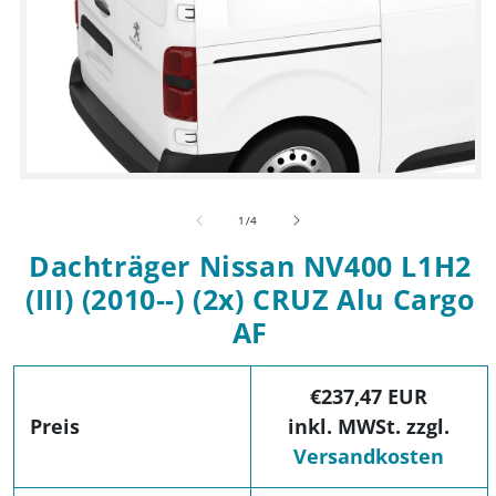
Medien 1 in Modal öffnen
von
1
/
4
Dachträger Nissan NV400 L1H2
(III) (2010--) (2x) CRUZ Alu Cargo
AF
€237,47 EUR
Preis
inkl. MWSt. zzgl.
Versandkosten